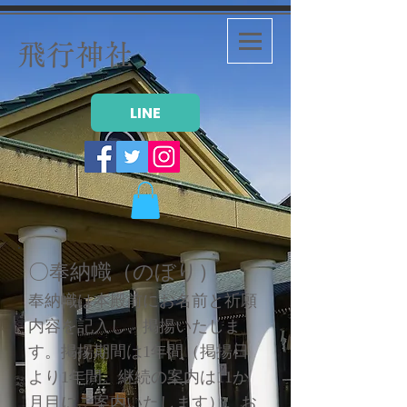
飛行神社
LINE
〇奉納幟（のぼり）
奉納幟は本殿前にお名前と祈願
内容を記入し、掲揚いたしま
す。掲揚期間は1年間（掲揚日
より1年間。継続の案内は11か
月目にご案内いたします）。お