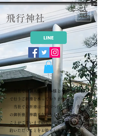
飛行神社
LINE
当社では個人様、団体様どちらでも神前
で行うご祈祷を承っております。
当社での祈祷は一組づつ行います。先約
の御祈祷、神職不在時などお待ちいただく
ことがございますので、予めお電話でご予
約いただくことをお勧めします。