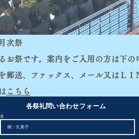
季合格祈願祭
旦祭
次祭
るお祭です。案内をご入用の方は下の
を郵送、ファックス、メール又はＬＩ
は
こちら
各祭礼問い合わせフォーム
名