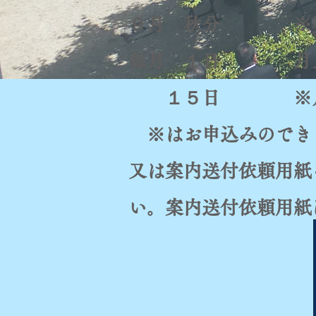
９月 秋分 ※秋
毎月 １日 月
１５日 ※月
※はお申込みのでき
又は案内送付依頼用紙
い。案内送付依頼用紙