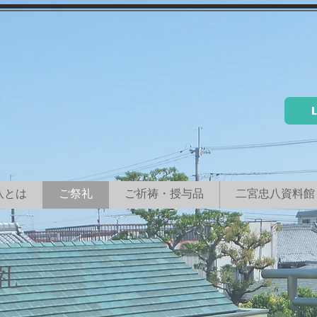
八とは
ご祭礼
ご祈祷・授与品
二宮忠八資料館
礼