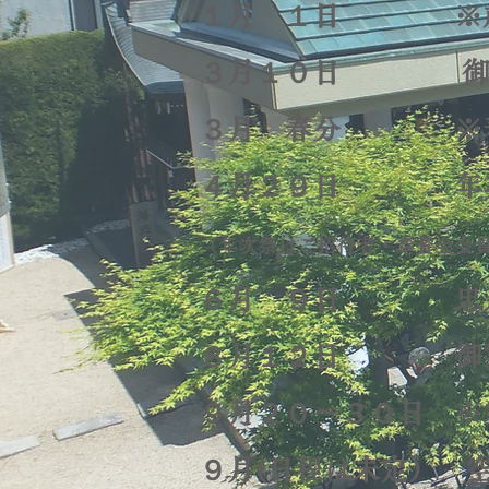
１月 １日 ※
３月１０日 御
３月 春分 ※春
４月２９日 年
（年次祭はご招待者・奉賛会会
６月 ９日 忠八
８月１２日 御
９月２０～３０日 ※
９月(日程は未定）