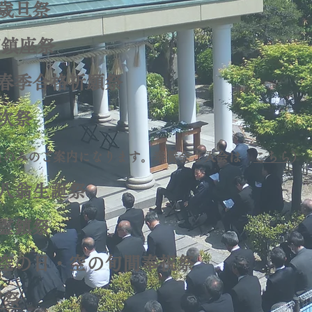
歳旦祭
鎮座祭
季合格祈願祭
次祭
員のみのご案内になります。奉賛会ご入会は
こちら
）
翁生誕祭
霊鎮祭
空の日・空の旬間奉祝祭
空祭